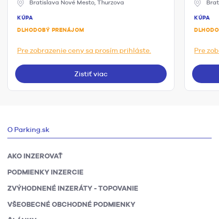
Bratislava Nové Mesto, Thurzova
Brat
KÚPA
KÚPA
DLHODOBÝ PRENÁJOM
DLHODO
Pre zobrazenie ceny sa prosím prihláste.
Pre zob
Zistiť viac
O Parking.sk
AKO INZEROVAŤ
PODMIENKY INZERCIE
ZVÝHODNENÉ INZERÁTY - TOPOVANIE
VŠEOBECNÉ OBCHODNÉ PODMIENKY