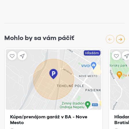
Mohlo by sa vám páčiť
Hľadám
Kúpa/prenájom garáž v BA - Nove
Hladam
Mesto
Bratis