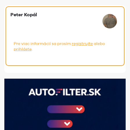
Peter Kopál
Pre viac informácií sa prosím
registrujte
alebo
prihláste
.