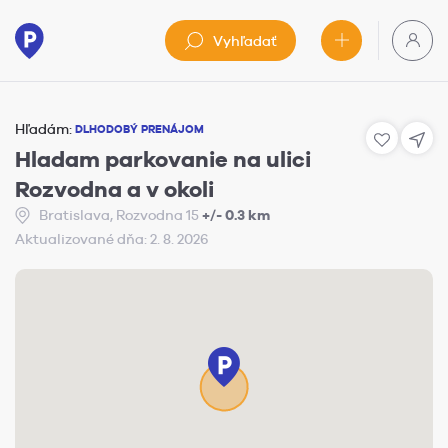
Vyhľadať
Hľadám:
DLHODOBÝ PRENÁJOM
Hladam parkovanie na ulici
Rozvodna a v okoli
Bratislava, Rozvodna 15
+/- 0.3 km
Aktualizované dňa: 2. 8. 2026