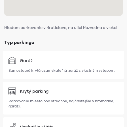
Hladam parkovanie v Bratislave, na ulici Rozvodna a v okoli
Typ parkingu
Garáž
Samostatná krytá uzamykateľná garáž s vlastným vstupom.
Krytý parking
Parkovacie miesto pod strechou, najčastejšie v hromadnej
garáži.
Vonkajšie státie