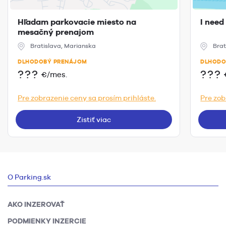
Hľadam parkovacie miesto na
I need
mesačný prenajom
Bratislava, Marianska
Brat
DLHODOBÝ PRENÁJOM
DLHODO
???
???
€/mes.
Pre zobrazenie ceny sa prosím prihláste.
Pre zob
Zistiť viac
O Parking.sk
AKO INZEROVAŤ
PODMIENKY INZERCIE