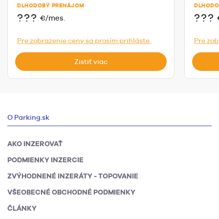
DLHODOBÝ PRENÁJOM
DLHODO
???
???
€/mes.
Pre zobrazenie ceny sa prosím prihláste.
Pre zob
Zistiť viac
O Parking.sk
AKO INZEROVAŤ
PODMIENKY INZERCIE
ZVÝHODNENÉ INZERÁTY - TOPOVANIE
VŠEOBECNÉ OBCHODNÉ PODMIENKY
ČLÁNKY