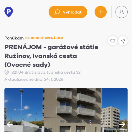
Vyhľadať
Ponúkam:
DLHODOBÝ PRENÁJOM
PRENÁJOM - garážové státie
Ružinov, Ivanská cesta
(Ovocné sady)
821 04 Bratislava, Ivanská cesta 32
Aktualizované dňa: 24. 1. 2026