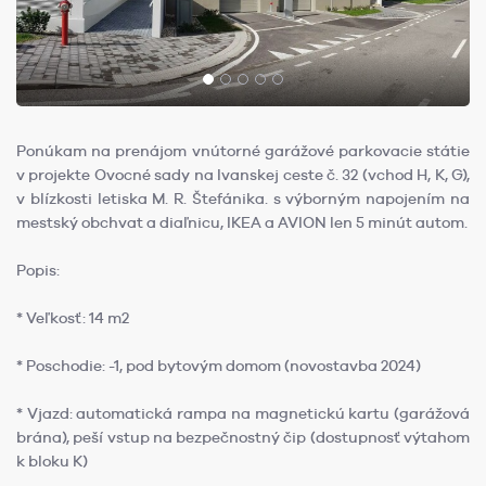
Ponúkam na prenájom vnútorné garážové parkovacie státie
v projekte Ovocné sady na Ivanskej ceste č. 32 (vchod H, K, G),
v blízkosti letiska M. R. Štefánika. s výborným napojením na
mestský obchvat a diaľnicu, IKEA a AVION len 5 minút autom.
Popis:
* Veľkosť: 14 m2
* Poschodie: -1, pod bytovým domom (novostavba 2024)
* Vjazd: automatická rampa na magnetickú kartu (garážová
brána), peší vstup na bezpečnostný čip (dostupnosť výtahom
k bloku K)