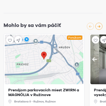
Mohlo by sa vám páčiť
Ponúkam
Prenájom parkovacích miest ZWIRN a
Prená
MAGNÓLIA v Ružinove
vysoký
Bratislava II - Ružinov, Ružinov
Brat