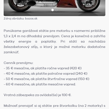
Zdroj obrázku: bazos.sk
Ponúkame garážové státie pre motorku s rozmermi približne
1,3 x 2,4 m na dlhodobý prenájom. Cena je konečná a zahŕňa
všetky energie a poplatky. Pri státí sa nachádza
železobetonový stĺp, o ktorý je možné motorku dodatočne
zamknúť.
Cenník prenájmu:
- 35 € mesačne, ak platíte ročne vopred (420 €)
- 40 € mesačne, ak platíte polročne vopred (240 €)
- 50 € mesačne, ak platíte štvrťročne vopred (150 €)
- 60 € mesačne, ak platíte mesačne vopred.
Vratná zábezpeka za ovládač(e) je 100 €.
Možnosť prenajať si aj státie pre štvorkolku (na 2 motorky) s