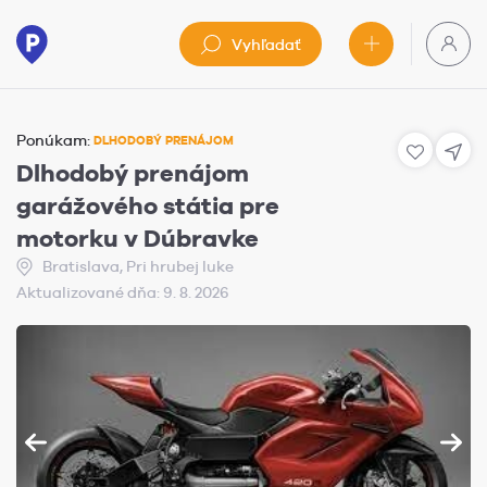
Vyhľadať
Ponúkam:
DLHODOBÝ PRENÁJOM
Dlhodobý prenájom
garážového státia pre
motorku v Dúbravke
Bratislava, Pri hrubej luke
Aktualizované dňa: 9. 8. 2026