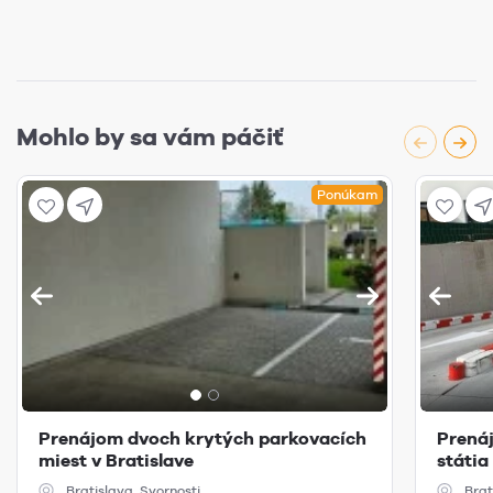
Mohlo by sa vám páčiť
Ponúkam
Prenájom dvoch krytých parkovacích
Prená
miest v Bratislave
státia 
Bratislava, Svornosti
Brat