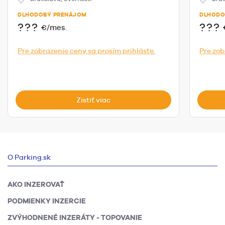
DLHODOBÝ PRENÁJOM
DLHODO
???
???
€/mes.
Pre zobrazenie ceny sa prosím prihláste.
Pre zob
Zistiť viac
O Parking.sk
AKO INZEROVAŤ
PODMIENKY INZERCIE
ZVÝHODNENÉ INZERÁTY - TOPOVANIE