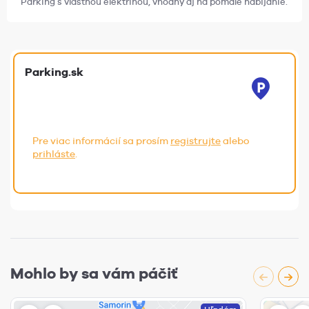
Parking s vlastnou elektrinou, vhodný aj na pomalé nabíjanie.
Parking.sk
Pre viac informácií sa prosím
registrujte
alebo
prihláste
.
Mohlo by sa vám páčiť