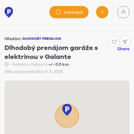
Vyhľadať
Hľadám:
DLHODOBÝ PRENÁJOM
Dlhodobý prenájom garáže s
Share
elektrinou v Galante
Galanta, Galanta
+/- 0.5 km
Aktualizované dňa: 9. 8. 2026