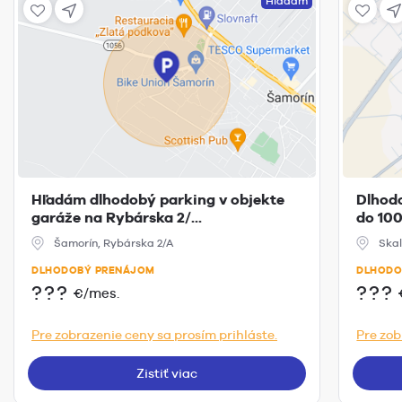
Hľadám
Hľadám dlhodobý parking v objekte
Dlhodo
garáže na Rybárska 2/...
do 10
Šamorín, Rybárska 2/A
Skal
DLHODOBÝ PRENÁJOM
DLHODO
???
???
€/mes.
Pre zobrazenie ceny sa prosím prihláste.
Pre zob
Zistiť viac