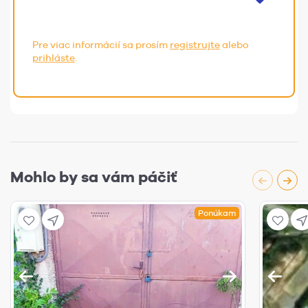
Pre viac informácií sa prosím
registrujte
alebo
prihláste
.
Mohlo by sa vám páčiť
Ponúkam