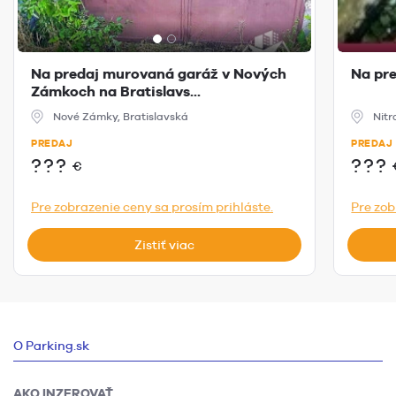
Na predaj murovaná garáž v Nových
Na pre
Zámkoch na Bratislavs...
Nové Zámky, Bratislavská
Nitr
PREDAJ
PREDAJ
???
???
€
Pre zobrazenie ceny sa prosím prihláste.
Pre zob
Zistiť viac
O Parking.sk
AKO INZEROVAŤ