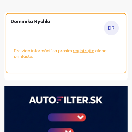
Dominika Rychla
Pre viac informácií sa prosím
registrujte
alebo
prihláste
.