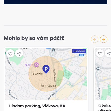
Mohlo by sa vám páčiť
Hľadám
Hladam parking, Vlčkova, BA
Okoli
ulica/s