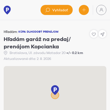
Vyhľadať
Hľadám:
KÚPA
DLHODOBÝ PRENÁJOM
Hľadám garáž na predaj/
prenájom Kopcianka
Bratislava, Ul. závodu Matador 20
+/- 0.2 km
Aktualizované dňa: 2. 8. 2026