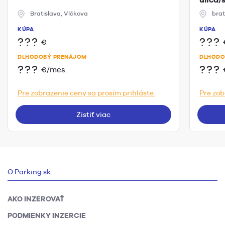
Bratislava, Vlčkova
brat
KÚPA
KÚPA
???
???
€
DLHODOBÝ PRENÁJOM
DLHODO
???
???
€/mes.
Pre zobrazenie ceny sa prosím prihláste.
Pre zob
Zistiť viac
O Parking.sk
AKO INZEROVAŤ
PODMIENKY INZERCIE