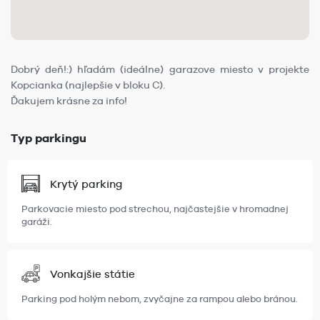
Dobrý deň!:) hľadám (ideálne) garazove miesto v projekte
Kopcianka (najlepšie v bloku C).
Ďakujem krásne za info!
Typ parkingu
Krytý parking
Parkovacie miesto pod strechou, najčastejšie v hromadnej
garáži.
Vonkajšie státie
Parking pod holým nebom, zvyčajne za rampou alebo bránou.