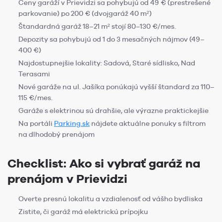
Ceny garáží v Prievidzi sa pohybujú od 49 € (prestrešené
parkovanie) po 200 € (dvojgaráž 40 m²)
Štandardná garáž 18–21 m² stojí 80–130 €/mes.
Depozity sa pohybujú od 1 do 3 mesačných nájmov (49–
400 €)
Najdostupnejšie lokality: Sadová, Staré sídlisko, Nad
Terasami
Nové garáže na ul. Jašíka ponúkajú vyšší štandard za 110–
115 €/mes.
Garáže s elektrinou sú drahšie, ale výrazne praktickejšie
Na portáli
Parking.sk
nájdete aktuálne ponuky s filtrom
na dlhodobý prenájom
Checklist: Ako si vybrať garáž na
prenájom v Prievidzi
Overte presnú lokalitu a vzdialenosť od vášho bydliska
Zistite, či garáž má elektrickú prípojku