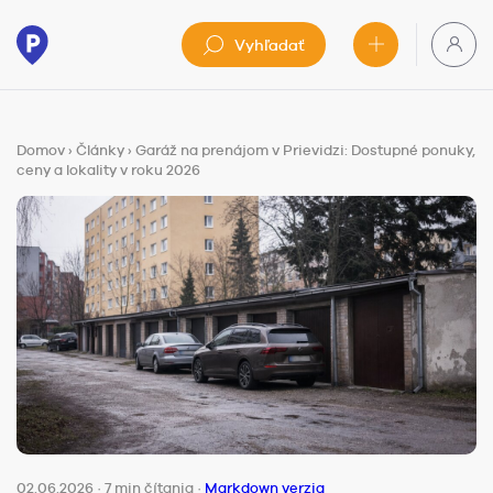
Vyhľadať
Domov
›
Články
›
Garáž na prenájom v Prievidzi: Dostupné ponuky,
ceny a lokality v roku 2026
02.06.2026
·
7 min čítania
·
Markdown verzia