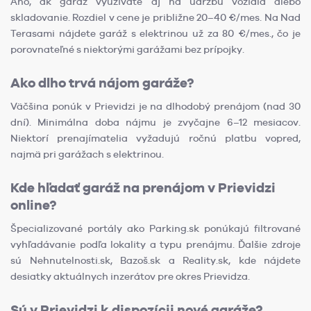
Áno, ak garáž využívate aj na údržbu vozidla alebo
skladovanie. Rozdiel v cene je približne 20–40 €/mes. Na Nad
Terasami nájdete garáž s elektrinou už za 80 €/mes., čo je
porovnateľné s niektorými garážami bez prípojky.
Ako dlho trvá nájom garáže?
Väčšina ponúk v Prievidzi je na dlhodobý prenájom (nad 30
dní). Minimálna doba nájmu je zvyčajne 6–12 mesiacov.
Niektorí prenajímatelia vyžadujú ročnú platbu vopred,
najmä pri garážach s elektrinou.
Kde hľadať garáž na prenájom v Prievidzi
online?
Špecializované portály ako Parking.sk ponúkajú filtrované
vyhľadávanie podľa lokality a typu prenájmu. Ďalšie zdroje
sú Nehnutelnosti.sk, Bazoš.sk a Reality.sk, kde nájdete
desiatky aktuálnych inzerátov pre okres Prievidza.
Sú v Prievidzi k dispozícii nové garáže?