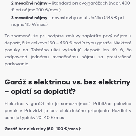
2 mesačné nájmy
– štandard pri dvojgarážach (napr. 400
€ pri nájme 200 €/mes.)
3 mesačné nájmy
– novostavby na ul. Jašíka (345 € pri
nájme 115 €/mes.)
To znamená, že pri podpise zmluvy zaplatíte prvý nájom +
depozit, čiže celkovo 160 – 460 € podľa typu garáže. Niektoré
ponuky na Tolstého ulici vyžadujú depozit len 49 €, čo
zodpovedá jednému mesačnému nájmu za prestrešené
parkovanie.
Garáž s elektrinou vs. bez elektriny
– oplatí sa doplatiť?
Elektrina v garáži nie je samozrejmosť. Približne polovica
ponúk v Prievidzi je bez elektrického pripojenia. Rozdiel v
cene je typicky 20–40 €/mes.
Garáž bez elektriny (60–100 €/mes.):