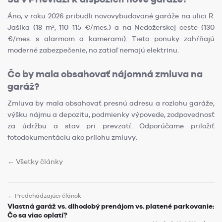
Áno, v roku 2026 pribudli novovybudované garáže na ulici R.
Jašíka (18 m², 110–115 €/mes.) a na Nedožerskej ceste (130
€/mes. s alarmom a kamerami). Tieto ponuky zahŕňajú
moderné zabezpečenie, no zatiaľ nemajú elektrinu.
Čo by mala obsahovať nájomná zmluva na
garáž?
Zmluva by mala obsahovať presnú adresu a rozlohu garáže,
výšku nájmu a depozitu, podmienky výpovede, zodpovednosť
za údržbu a stav pri prevzatí. Odporúčame priložiť
fotodokumentáciu ako prílohu zmluvy.
← Všetky články
← Predchádzajúci článok
Vlastná garáž vs. dlhodobý prenájom vs. platené parkovanie:
Čo sa viac oplatí?