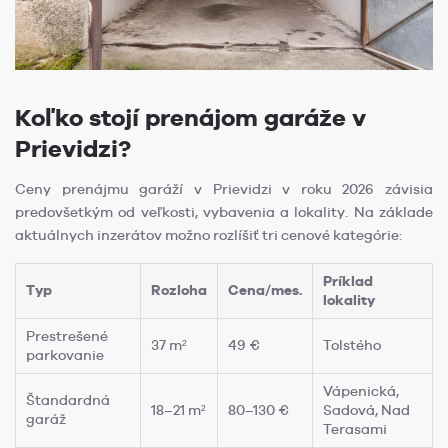
Koľko stojí prenájom garáže v
Prievidzi?
Ceny prenájmu garáží v Prievidzi v roku 2026 závisia
predovšetkým od veľkosti, vybavenia a lokality. Na základe
aktuálnych inzerátov možno rozlíšiť tri cenové kategórie:
Príklad
Typ
Rozloha
Cena/mes.
lokality
Prestrešené
37 m²
49 €
Tolstého
parkovanie
Vápenická,
Štandardná
18–21 m²
80–130 €
Sadová, Nad
garáž
Terasami