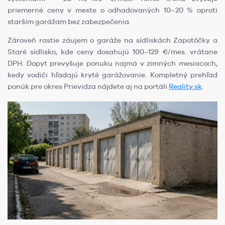
priemerné ceny v meste o odhadovaných 10–20 % oproti
starším garážam bez zabezpečenia.
Zároveň rastie záujem o garáže na sídliskách Zapotôčky a
Staré sídlisko, kde ceny dosahujú 100–129 €/mes. vrátane
DPH. Dopyt prevyšuje ponuku najmä v zimných mesiacoch,
kedy vodiči hľadajú kryté garážovanie. Kompletný prehľad
ponúk pre okres Prievidza nájdete aj na portáli
Reality.sk
.