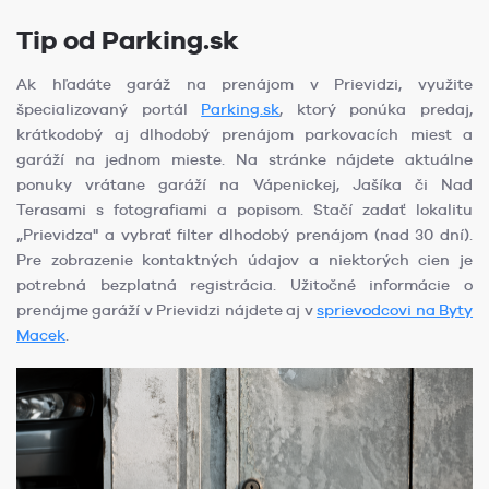
Tip od Parking.sk
Ak hľadáte garáž na prenájom v Prievidzi, využite
špecializovaný portál
Parking.sk
, ktorý ponúka predaj,
krátkodobý aj dlhodobý prenájom parkovacích miest a
garáží na jednom mieste. Na stránke nájdete aktuálne
ponuky vrátane garáží na Vápenickej, Jašíka či Nad
Terasami s fotografiami a popisom. Stačí zadať lokalitu
„Prievidza" a vybrať filter dlhodobý prenájom (nad 30 dní).
Pre zobrazenie kontaktných údajov a niektorých cien je
potrebná bezplatná registrácia. Užitočné informácie o
prenájme garáží v Prievidzi nájdete aj v
sprievodcovi na Byty
Macek
.