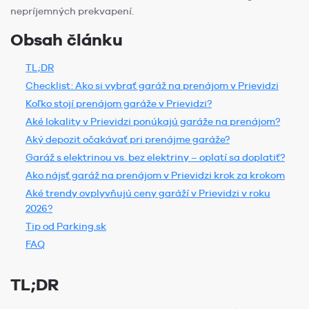
nepríjemných prekvapení.
Obsah článku
TL;DR
Checklist: Ako si vybrať garáž na prenájom v Prievidzi
Koľko stojí prenájom garáže v Prievidzi?
Aké lokality v Prievidzi ponúkajú garáže na prenájom?
Aký depozit očakávať pri prenájme garáže?
Garáž s elektrinou vs. bez elektriny – oplatí sa doplatiť?
Ako nájsť garáž na prenájom v Prievidzi krok za krokom
Aké trendy ovplyvňujú ceny garáží v Prievidzi v roku
2026?
Tip od Parking.sk
FAQ
TL;DR