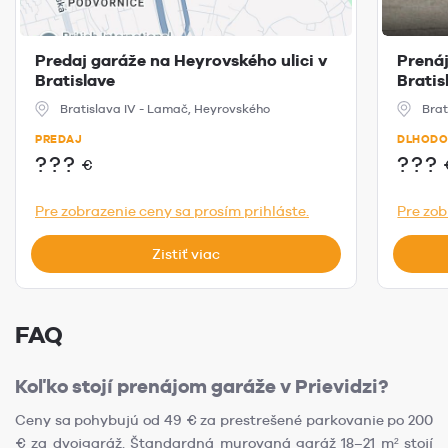
Predaj garáže na Heyrovského ulici v
Prená
Bratislave
Bratis
Bratislava IV - Lamač, Heyrovského
Brat
PREDAJ
DLHODO
???
???
€
Pre zobrazenie ceny sa prosím prihláste.
Pre zob
Zistiť viac
FAQ
Koľko stojí prenájom garáže v Prievidzi?
Ceny sa pohybujú od 49 € za prestrešené parkovanie po 200
€ za dvojgaráž. Štandardná murovaná garáž 18–21 m² stojí