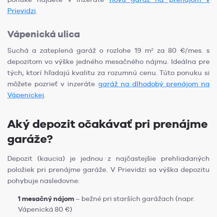
Prievidzi
.
Vápenická ulica
Suchá a zateplená garáž o rozlohe 19 m² za 80 €/mes. s
depozitom vo výške jedného mesačného nájmu. Ideálna pre
tých, ktorí hľadajú kvalitu za rozumnú cenu. Túto ponuku si
môžete pozrieť v inzeráte
garáž na dlhodobý prenájom na
Vápenickej
.
Aký depozit očakávať pri prenájme
garáže?
Depozit (kaucia) je jednou z najčastejšie prehliadaných
položiek pri prenájme garáže. V Prievidzi sa výška depozitu
pohybuje nasledovne:
1 mesačný nájom
– bežné pri starších garážach (napr.
Vápenická 80 €)