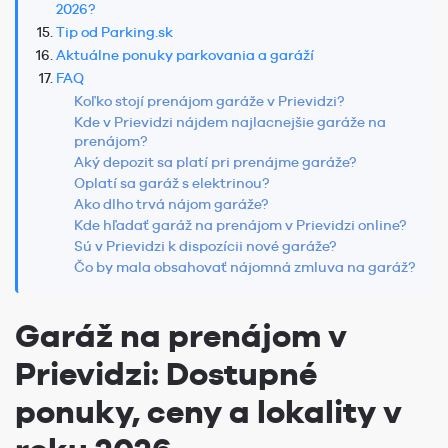
2026?
Tip od Parking.sk
Aktuálne ponuky parkovania a garáží
FAQ
Koľko stojí prenájom garáže v Prievidzi?
Kde v Prievidzi nájdem najlacnejšie garáže na
prenájom?
Aký depozit sa platí pri prenájme garáže?
Oplatí sa garáž s elektrinou?
Ako dlho trvá nájom garáže?
Kde hľadať garáž na prenájom v Prievidzi online?
Sú v Prievidzi k dispozícii nové garáže?
Čo by mala obsahovať nájomná zmluva na garáž?
Garáž na prenájom v
Prievidzi: Dostupné
ponuky, ceny a lokality v