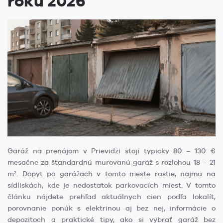
roku 2026
Garáž na prenájom v Prievidzi stojí typicky 80 – 130 €
mesačne za štandardnú murovanú garáž s rozlohou 18 – 21
m². Dopyt po garážach v tomto meste rastie, najmä na
sídliskách, kde je nedostatok parkovacích miest. V tomto
článku nájdete prehľad aktuálnych cien podľa lokalít,
porovnanie ponúk s elektrinou aj bez nej, informácie o
depozitoch a praktické tipy, ako si vybrať garáž bez