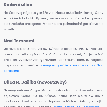
Sadová ulica
Na Sadovej nájdete garáže v blízkosti autoškoly Humaj. Ceny
sú nižšie (okolo 80 €/mes.), no väčšina ponúk je bez jamy a
elektrického pripojenia. Vhodné pre jednoduché garážovanie
vozidla.
Nad Terasami
Garáže s elektrinou za 80 €/mes. s kauciou 140 €. Niektorí
prenajímatelia vyžadujú ročnú platbu vopred, čo je bežná
prax pri vybavených garážach. Konkrétnu ponuku nájdete
napríklad v inzeráte
prenájom garáže s elektrinou na Nad
Terasami
.
Ulica R. Jašíka (novostavby)
Novovybudované garáže s možnosťou parkovania pred
objektom. Cena 110–115 €/mes. Zatiaľ bez elektriny, ale s
modernou konštrukciou a lepšou izoláciou. Detaily o tejto
ponuke nájdete v inzeráte
nová garáž na prenájom v