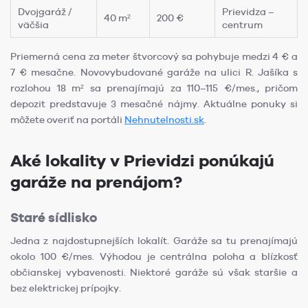
Dvojgaráž /
Prievidza –
40 m²
200 €
väčšia
centrum
Priemerná cena za meter štvorcový sa pohybuje medzi 4 € a
7 € mesačne. Novovybudované garáže na ulici R. Jašíka s
rozlohou 18 m² sa prenajímajú za 110–115 €/mes., pričom
depozit predstavuje 3 mesačné nájmy. Aktuálne ponuky si
môžete overiť na portáli
Nehnutelnosti.sk
.
Aké lokality v Prievidzi ponúkajú
garáže na prenájom?
Staré sídlisko
Jedna z najdostupnejších lokalít. Garáže sa tu prenajímajú
okolo 100 €/mes. Výhodou je centrálna poloha a blízkosť
občianskej vybavenosti. Niektoré garáže sú však staršie a
bez elektrickej prípojky.