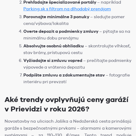
Prehľadajte špecializované portály
– napríklad
Parking.sk s filtrom na dlhodobý prenájom
Porovnajte minimálne 3 ponuky
– sledujte pomer
cena/výbava/lokalita
Overte depozit a podmienky zmluvy
– pýtajte sa na
minimálnu dobu prenájmu
Absolvujte osobnú obhliadku
– skontrolujte vlhkosť,
stav brány, prístupovú cestu
Vyžiadajte si zmluvu vopred
– prečítajte podmienky
výpovede a vrátenia depozitu
Podpíšte zmluvu a zdokumentujte stav
– fotografie
interiéru pri prevzatí
Aké trendy ovplyvňujú ceny garáží
v Prievidzi v roku 2026?
Novostavby na uliciach Jašíka a Nedožerská cesta prinášajú
garáže s bezpečnostnými prvkami – alarmami a kamerovými
systémami – za 110–130 €/mes. Tento trend zvyšuje