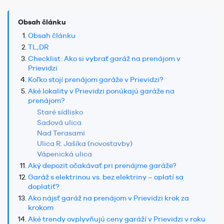
Obsah článku
Obsah článku
TL;DR
Checklist: Ako si vybrať garáž na prenájom v
Prievidzi
Koľko stojí prenájom garáže v Prievidzi?
Aké lokality v Prievidzi ponúkajú garáže na
prenájom?
Staré sídlisko
Sadová ulica
Nad Terasami
Ulica R. Jašíka (novostavby)
Vápenická ulica
Aký depozit očakávať pri prenájme garáže?
Garáž s elektrinou vs. bez elektriny – oplatí sa
doplatiť?
Ako nájsť garáž na prenájom v Prievidzi krok za
krokom
Aké trendy ovplyvňujú ceny garáží v Prievidzi v roku