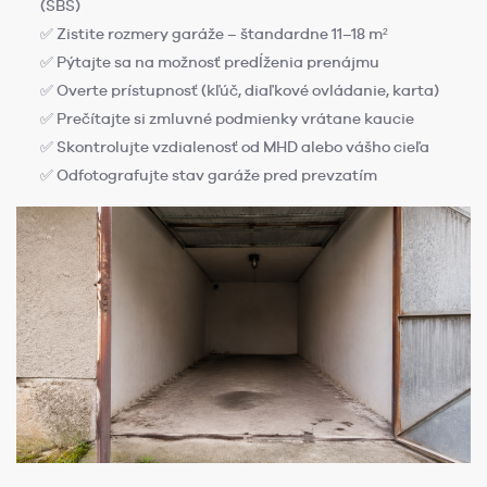
(SBS)
✅ Zistite rozmery garáže – štandardne 11–18 m²
✅ Pýtajte sa na možnosť predĺženia prenájmu
✅ Overte prístupnosť (kľúč, diaľkové ovládanie, karta)
✅ Prečítajte si zmluvné podmienky vrátane kaucie
✅ Skontrolujte vzdialenosť od MHD alebo vášho cieľa
✅ Odfotografujte stav garáže pred prevzatím