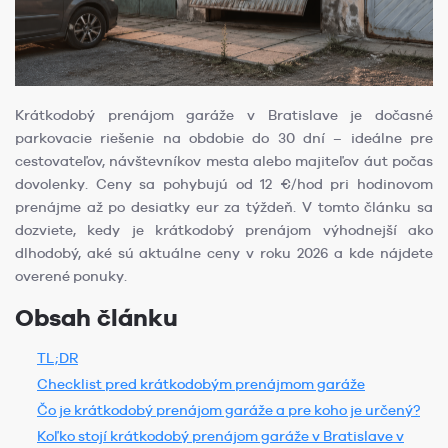
Krátkodobý prenájom garáže v Bratislave je dočasné
parkovacie riešenie na obdobie do 30 dní – ideálne pre
cestovateľov, návštevníkov mesta alebo majiteľov áut počas
dovolenky. Ceny sa pohybujú od 12 €/hod pri hodinovom
prenájme až po desiatky eur za týždeň. V tomto článku sa
dozviete, kedy je krátkodobý prenájom výhodnejší ako
dlhodobý, aké sú aktuálne ceny v roku 2026 a kde nájdete
overené ponuky.
Obsah článku
TL;DR
Checklist pred krátkodobým prenájmom garáže
Čo je krátkodobý prenájom garáže a pre koho je určený?
Koľko stojí krátkodobý prenájom garáže v Bratislave v