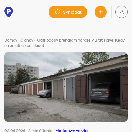
Vyhľadať
Domov
›
Články
›
Krátkodobý prenájom garáže v Bratislave: Kedy
sa oplatí a kde hľadať
03.06.2026
·
8 min čítania
·
Markdown verzia