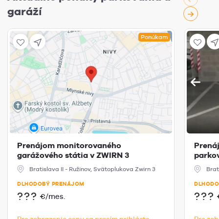
garáží
Ponúkam
Prenájom monitorovaného
Prená
garážového státia v ZWIRN 3
parkov
Bratislava II - Ružinov, Svätoplukova Zwirn 3
Brat
DLHODOBÝ PRENÁJOM
DLHODO
???
???
€/mes.