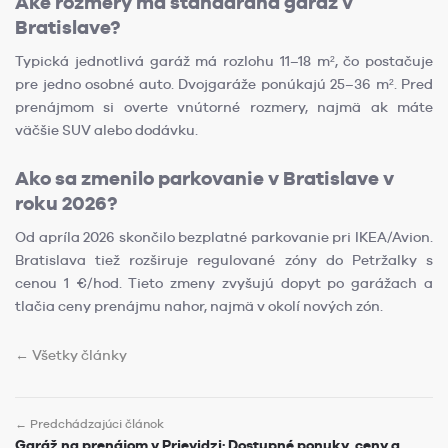
Aké rozmery má štandardná garáž v
Bratislave?
Typická jednotlivá garáž má rozlohu 11–18 m², čo postačuje
pre jedno osobné auto. Dvojgaráže ponúkajú 25–36 m². Pred
prenájmom si overte vnútorné rozmery, najmä ak máte
väčšie SUV alebo dodávku.
Ako sa zmenilo parkovanie v Bratislave v
roku 2026?
Od apríla 2026 skončilo bezplatné parkovanie pri IKEA/Avion.
Bratislava tiež rozširuje regulované zóny do Petržalky s
cenou 1 €/hod. Tieto zmeny zvyšujú dopyt po garážach a
tlačia ceny prenájmu nahor, najmä v okolí nových zón.
← Všetky články
← Predchádzajúci článok
Garáž na prenájom v Prievidzi: Dostupné ponuky, ceny a