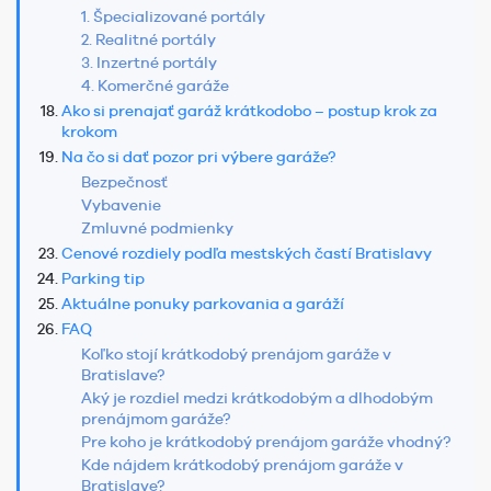
1. Špecializované portály
2. Realitné portály
3. Inzertné portály
4. Komerčné garáže
Ako si prenajať garáž krátkodobo – postup krok za
krokom
Na čo si dať pozor pri výbere garáže?
Bezpečnosť
Vybavenie
Zmluvné podmienky
Cenové rozdiely podľa mestských častí Bratislavy
Parking tip
Aktuálne ponuky parkovania a garáží
FAQ
Koľko stojí krátkodobý prenájom garáže v
Bratislave?
Aký je rozdiel medzi krátkodobým a dlhodobým
prenájmom garáže?
Pre koho je krátkodobý prenájom garáže vhodný?
Kde nájdem krátkodobý prenájom garáže v
Bratislave?