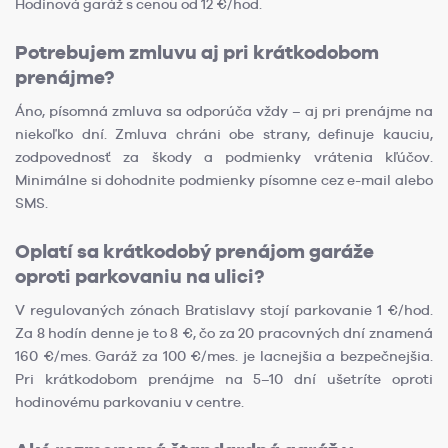
Hodinová garáž s cenou od 12 €/hod.
Potrebujem zmluvu aj pri krátkodobom
prenájme?
Áno, písomná zmluva sa odporúča vždy – aj pri prenájme na
niekoľko dní. Zmluva chráni obe strany, definuje kauciu,
zodpovednosť za škody a podmienky vrátenia kľúčov.
Minimálne si dohodnite podmienky písomne cez e-mail alebo
SMS.
Oplatí sa krátkodobý prenájom garáže
oproti parkovaniu na ulici?
V regulovaných zónach Bratislavy stojí parkovanie 1 €/hod.
Za 8 hodín denne je to 8 €, čo za 20 pracovných dní znamená
160 €/mes. Garáž za 100 €/mes. je lacnejšia a bezpečnejšia.
Pri krátkodobom prenájme na 5–10 dní ušetríte oproti
hodinovému parkovaniu v centre.