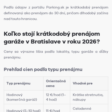
Podľa údajov z portálu Parking.sk je krátkodobý prenájom
definovaný ako prenájom do 30 dní, pričom dlhodobý začína
nad touto hranicou.
Koľko stojí krátkodobý prenájom
garáže v Bratislave v roku 2026?
Ceny sa výrazne líšia podľa lokality, typu garáže a dĺžky
prenájmu.
Prehľad cien podľa typu prenájmu
Orientačná
Typ prenájmu
Vhodné pre
cena
Hodinový
12 €/hod (1–
Krátke stretnutia,
(komerčná garáž)
4 hod)
nákupy
Celodenné
Hodinový (5–10 hod)
11 €/hod