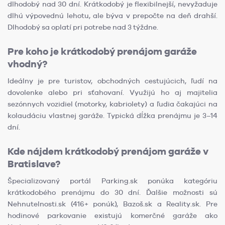
dlhodobý nad 30 dní. Krátkodobý je flexibilnejší, nevyžaduje
dlhú výpovednú lehotu, ale býva v prepočte na deň drahší.
Dlhodobý sa oplatí pri potrebe nad 3 týždne.
Pre koho je krátkodobý prenájom garáže
vhodný?
Ideálny je pre turistov, obchodných cestujúcich, ľudí na
dovolenke alebo pri sťahovaní. Využijú ho aj majitelia
sezónnych vozidiel (motorky, kabriolety) a ľudia čakajúci na
kolaudáciu vlastnej garáže. Typická dĺžka prenájmu je 3–14
dní.
Kde nájdem krátkodobý prenájom garáže v
Bratislave?
Špecializovaný portál Parking.sk ponúka kategóriu
krátkodobého prenájmu do 30 dní. Ďalšie možnosti sú
Nehnutelnosti.sk (416+ ponúk), Bazoš.sk a Reality.sk. Pre
hodinové parkovanie existujú komerčné garáže ako