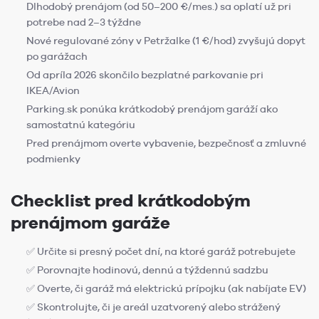
Dlhodobý prenájom (od 50–200 €/mes.) sa oplatí už pri
potrebe nad 2–3 týždne
Nové regulované zóny v Petržalke (1 €/hod) zvyšujú dopyt
po garážach
Od apríla 2026 skončilo bezplatné parkovanie pri
IKEA/Avion
Parking.sk ponúka krátkodobý prenájom garáží ako
samostatnú kategóriu
Pred prenájmom overte vybavenie, bezpečnosť a zmluvné
podmienky
Checklist pred krátkodobým
prenájmom garáže
✅ Určite si presný počet dní, na ktoré garáž potrebujete
✅ Porovnajte hodinovú, dennú a týždennú sadzbu
✅ Overte, či garáž má elektrickú prípojku (ak nabíjate EV)
✅ Skontrolujte, či je areál uzatvorený alebo strážený