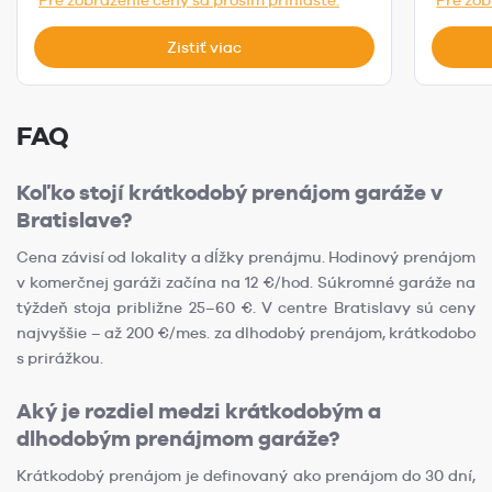
Pre zobrazenie ceny sa prosím prihláste.
Pre zob
Zistiť viac
FAQ
Koľko stojí krátkodobý prenájom garáže v
Bratislave?
Cena závisí od lokality a dĺžky prenájmu. Hodinový prenájom
v komerčnej garáži začína na 12 €/hod. Súkromné garáže na
týždeň stoja približne 25–60 €. V centre Bratislavy sú ceny
najvyššie – až 200 €/mes. za dlhodobý prenájom, krátkodobo
s prirážkou.
Aký je rozdiel medzi krátkodobým a
dlhodobým prenájmom garáže?
Krátkodobý prenájom je definovaný ako prenájom do 30 dní,