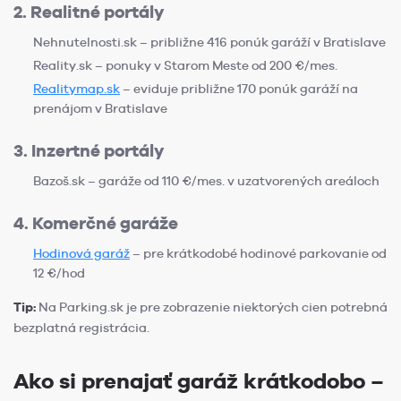
2. Realitné portály
Nehnutelnosti.sk – približne 416 ponúk garáží v Bratislave
Reality.sk – ponuky v Starom Meste od 200 €/mes.
Realitymap.sk
– eviduje približne 170 ponúk garáží na
prenájom v Bratislave
3. Inzertné portály
Bazoš.sk – garáže od 110 €/mes. v uzatvorených areáloch
4. Komerčné garáže
Hodinová garáž
– pre krátkodobé hodinové parkovanie od
12 €/hod
Tip:
Na Parking.sk je pre zobrazenie niektorých cien potrebná
bezplatná registrácia.
Ako si prenajať garáž krátkodobo –