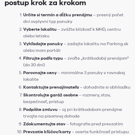
postup krok za krokom
Určite si termín a dĺžku prenájmu
– presný počet
dní ovplyvní typ ponuky
Vyberte lokalitu
– zvážte blízkosť k MHD, centru
alebo letisku
Vyhľadajte ponuky
– zadajte lokalitu na Parking.sk
alebo inom portáli
Filtrujte podľa typu
– zvoľte „krátkodobý prenájom"
(do 30 dní)
Porovnajte ceny
– minimálne 3 ponuky v rovnakej
lokalite
Kontaktujte prenajímateľa
– dohodnite si obhliadku
Skontrolujte garáž osobne
– rozmery, stav,
bezpečnosť, prístup
Podpíšte zmluvu
– aj pri krátkodobom prenájme
trvajte na písomnej dohode
Zdokumentujte stav
– fotografie pred prevzatím
Prevzatie kľúčov/karty
– overte funkčnosť prístupu