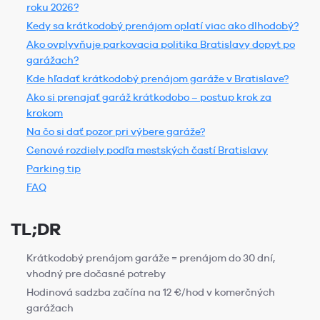
roku 2026?
Kedy sa krátkodobý prenájom oplatí viac ako dlhodobý?
Ako ovplyvňuje parkovacia politika Bratislavy dopyt po
garážach?
Kde hľadať krátkodobý prenájom garáže v Bratislave?
Ako si prenajať garáž krátkodobo – postup krok za
krokom
Na čo si dať pozor pri výbere garáže?
Cenové rozdiely podľa mestských častí Bratislavy
Parking tip
FAQ
TL;DR
Krátkodobý prenájom garáže = prenájom do 30 dní,
vhodný pre dočasné potreby
Hodinová sadzba začína na 12 €/hod v komerčných
garážach