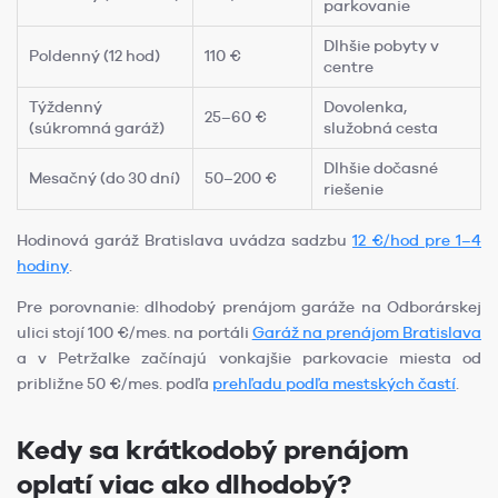
parkovanie
Dlhšie pobyty v
Poldenný (12 hod)
110 €
centre
Týždenný
Dovolenka,
25–60 €
(súkromná garáž)
služobná cesta
Dlhšie dočasné
Mesačný (do 30 dní)
50–200 €
riešenie
Hodinová garáž Bratislava uvádza sadzbu
12 €/hod pre 1–4
hodiny
.
Pre porovnanie: dlhodobý prenájom garáže na Odborárskej
ulici stojí 100 €/mes. na portáli
Garáž na prenájom Bratislava
a v Petržalke začínajú vonkajšie parkovacie miesta od
približne 50 €/mes. podľa
prehľadu podľa mestských častí
.
Kedy sa krátkodobý prenájom
oplatí viac ako dlhodobý?