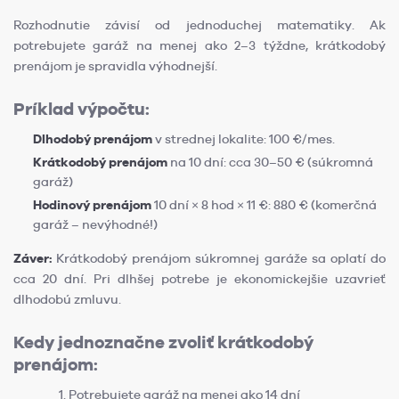
Rozhodnutie závisí od jednoduchej matematiky. Ak
potrebujete garáž na menej ako 2–3 týždne, krátkodobý
prenájom je spravidla výhodnejší.
Príklad výpočtu:
Dlhodobý prenájom
v strednej lokalite: 100 €/mes.
Krátkodobý prenájom
na 10 dní: cca 30–50 € (súkromná
garáž)
Hodinový prenájom
10 dní × 8 hod × 11 €: 880 € (komerčná
garáž – nevýhodné!)
Záver:
Krátkodobý prenájom súkromnej garáže sa oplatí do
cca 20 dní. Pri dlhšej potrebe je ekonomickejšie uzavrieť
dlhodobú zmluvu.
Kedy jednoznačne zvoliť krátkodobý
prenájom:
Potrebujete garáž na menej ako 14 dní