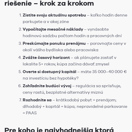
riešenie – krok za krokom
Zistite svoju aktuálnu spotrebu
– koľko hodín denne
parkujete a v akej zóne
Vypočítajte mesačné náklady
– vynásobte
hodinovú sadzbu počtom hodín a pracovných dní
Preskúmajte ponuku prenájmu
– porovnajte ceny v
okolí vášho bydliska alebo pracoviska
Zvážte časový horizont
– ak plánujete zostať v
lokalite 5+ rokov, kúpa začína dávať zmysel
Overte si dostupný kapitál
– máte 35 000–40 000 €
na investíciu bez hypotéky?
Zohľadnite budúci vývoj
– regulácia sa sprísňuje,
ceny rastú, bezplatné alternatívy miznú
Rozhodnite sa
– krátkodobý pobyt = prenájom;
dlhodobý + kapitál = kúpa; nepravidelné parkovanie
= PAAS
Pre koho je najvhodnejšia ktorá