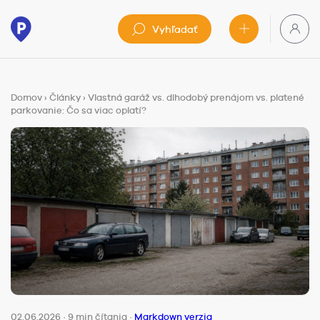
Vyhľadať
Domov
›
Články
›
Vlastná garáž vs. dlhodobý prenájom vs. platené
parkovanie: Čo sa viac oplatí?
02.06.2026
·
9 min čítania
·
Markdown verzia