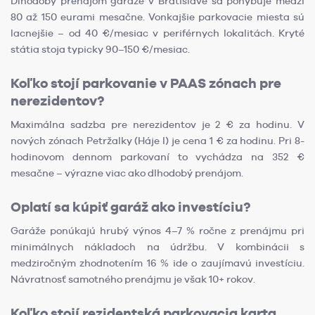
Dlhodobý prenájom garáže v Bratislave sa pohybuje medzi
80 až 150 eurami mesačne. Vonkajšie parkovacie miesta sú
lacnejšie – od 40 €/mesiac v periférnych lokalitách. Kryté
státia stoja typicky 90–150 €/mesiac.
Koľko stojí parkovanie v PAAS zónach pre
nerezidentov?
Maximálna sadzba pre nerezidentov je 2 € za hodinu. V
nových zónach Petržalky (Háje I) je cena 1 € za hodinu. Pri 8-
hodinovom dennom parkovaní to vychádza na 352 €
mesačne – výrazne viac ako dlhodobý prenájom.
Oplatí sa kúpiť garáž ako investíciu?
Garáže ponúkajú hrubý výnos 4–7 % ročne z prenájmu pri
minimálnych nákladoch na údržbu. V kombinácii s
medziročným zhodnotením 16 % ide o zaujímavú investíciu.
Návratnosť samotného prenájmu je však 10+ rokov.
Koľko stojí rezidentská parkovacia karta