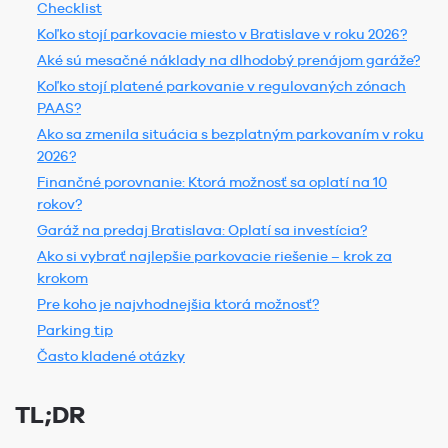
Checklist
Koľko stojí parkovacie miesto v Bratislave v roku 2026?
Aké sú mesačné náklady na dlhodobý prenájom garáže?
Koľko stojí platené parkovanie v regulovaných zónach
PAAS?
Ako sa zmenila situácia s bezplatným parkovaním v roku
2026?
Finančné porovnanie: Ktorá možnosť sa oplatí na 10
rokov?
Garáž na predaj Bratislava: Oplatí sa investícia?
Ako si vybrať najlepšie parkovacie riešenie – krok za
krokom
Pre koho je najvhodnejšia ktorá možnosť?
Parking tip
Často kladené otázky
TL;DR