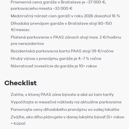
Priemerná cena garáže v Bratislave je ~37 000 €,
parkovacieho miesta ~33 000 €
Medziročný nárast cien garáží v roku 2026 dosiahol 16 %
Dlhodobý prenájom garáže v Bratislave stojí 80–150
€/mesiac
Platené parkovanie v PAAS zónach stojí max. 2 €/hodinu
pre nerezidentov
Rezidentská parkovacia karta PAAS stojí 39 €/ročne
Hrubý výnos z prenájmu garáže je 4–7 % ročne
Návratnosť investície do garáže je 10+ rokov
Checklist
Zistite, v ktorej PAAS zóne bývate a aké sú tam tarify
Vypočítajte si mesačné náklady na aktuálne parkovanie
Porovnajte ceny dlhodobého prenájmu vo vašej lokalite
Zvážte, ako dlho plánujete v danej lokalite bývať (5+ rokov
= kúpa)