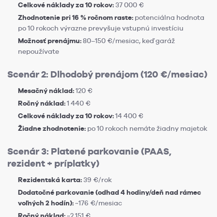
Celkové náklady za 10 rokov:
37 000 €
Zhodnotenie pri 16 % ročnom raste:
potenciálna hodnota
po 10 rokoch výrazne prevyšuje vstupnú investíciu
Možnosť prenájmu:
80–150 €/mesiac, keď garáž
nepoužívate
Scenár 2: Dlhodobý prenájom (120 €/mesiac)
Mesačný náklad:
120 €
Ročný náklad:
1 440 €
Celkové náklady za 10 rokov:
14 400 €
Žiadne zhodnotenie:
po 10 rokoch nemáte žiadny majetok
Scenár 3: Platené parkovanie (PAAS,
rezident + príplatky)
Rezidentská karta:
39 €/rok
Dodatočné parkovanie (odhad 4 hodiny/deň nad rámec
voľných 2 hodín):
~176 €/mesiac
Ročný náklad:
~2 151 €