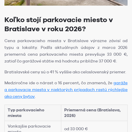
Koľko stojí parkovacie miesto v
Bratislave v roku 2026?
Cena parkovacieho miesta v Bratislave výrazne závisí od
typu a lokality. Podľa aktuálnych údajov z marca 2026
priemerná cena parkovacieho miesta prevyšuje 33 000 €,
zatiaľ čo garážové státie má hodnotu približne 37 000 €.
Bratislavské ceny sú o 41 % vyššie ako celoslovenský priemer.
Medziročne ide o nárast o 16 percent, čo znamená, že
garáže
a parkovacie miesta v niektorých prípadoch rastú rýchlejšie
ako ceny bytov
.
Typ parkovacieho
Priemerná cena (Bratislava,
miesta
2026)
Vonkajšie parkovacie
od 33 000 €
miesto