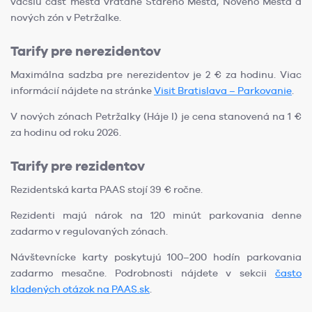
väčšiu časť mesta vrátane Starého Mesta, Nového Mesta a
nových zón v Petržalke.
Tarify pre nerezidentov
Maximálna sadzba pre nerezidentov je 2 € za hodinu. Viac
informácií nájdete na stránke
Visit Bratislava – Parkovanie
.
V nových zónach Petržalky (Háje I) je cena stanovená na 1 €
za hodinu od roku 2026.
Tarify pre rezidentov
Rezidentská karta PAAS stojí 39 € ročne.
Rezidenti majú nárok na 120 minút parkovania denne
zadarmo v regulovaných zónach.
Návštevnícke karty poskytujú 100–200 hodín parkovania
zadarmo mesačne. Podrobnosti nájdete v sekcii
často
kladených otázok na PAAS.sk
.