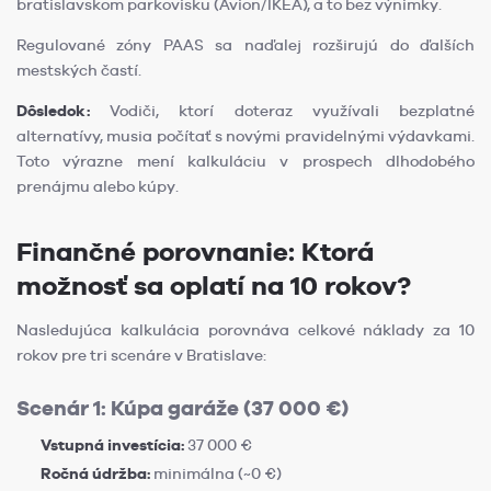
bratislavskom parkovisku (Avion/IKEA), a to bez výnimky.
Regulované zóny PAAS sa naďalej rozširujú do ďalších
mestských častí.
Dôsledok:
Vodiči, ktorí doteraz využívali bezplatné
alternatívy, musia počítať s novými pravidelnými výdavkami.
Toto výrazne mení kalkuláciu v prospech dlhodobého
prenájmu alebo kúpy.
Finančné porovnanie: Ktorá
možnosť sa oplatí na 10 rokov?
Nasledujúca kalkulácia porovnáva celkové náklady za 10
rokov pre tri scenáre v Bratislave:
Scenár 1: Kúpa garáže (37 000 €)
Vstupná investícia:
37 000 €
Ročná údržba:
minimálna (~0 €)