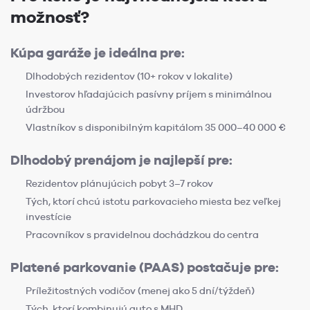
možnosť?
Kúpa garáže je ideálna pre:
Dlhodobých rezidentov (10+ rokov v lokalite)
Investorov hľadajúcich pasívny príjem s minimálnou
údržbou
Vlastníkov s disponibilným kapitálom 35 000–40 000 €
Dlhodobý prenájom je najlepší pre:
Rezidentov plánujúcich pobyt 3–7 rokov
Tých, ktorí chcú istotu parkovacieho miesta bez veľkej
investície
Pracovníkov s pravidelnou dochádzkou do centra
Platené parkovanie (PAAS) postačuje pre:
Príležitostných vodičov (menej ako 5 dní/týždeň)
Tých, ktorí kombinujú auto s MHD