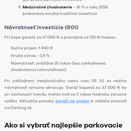
Medziročné zhodnotenie
– 16 % v roku 2026
prekonáva mnohé tradičné investície
Návratnosť investície (ROI)
Pri kúpe garáže za 37 000 € a prenájme za 120 €/mesiac:
Ročný príjem: 1 440 €
Hrubý výnos: ~3,9 %
Návratnosť: približne 25 rokov (bez zohľadnenia
zhodnotenia nehnuteľnosti)
Pri zohľadnení medziročného rastu cien (16 %) sa reálna
návratnosť výrazne skracuje. Garáž kúpená za 37 000 € by
pri zachovaní trendu mohla mať za 5 rokov hodnotu výrazne
vyššiu. Aktuálne ponuky
garáží na predaj
si môžete prezrieť
na Parking.sk.
Ako si vybrať najlepšie parkovacie