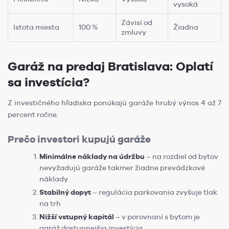
vysoká
Závisí od
Istota miesta
100 %
Žiadna
zmluvy
Garáž na predaj Bratislava: Oplatí
sa investícia?
Z investičného hľadiska ponúkajú garáže hrubý výnos 4 až 7
percent ročne.
Prečo investori kupujú garáže
Minimálne náklady na údržbu
– na rozdiel od bytov
nevyžadujú garáže takmer žiadne prevádzkové
náklady
Stabilný dopyt
– regulácia parkovania zvyšuje tlak
na trh
Nižší vstupný kapitál
– v porovnaní s bytom je
garáž dostupnejšia investícia