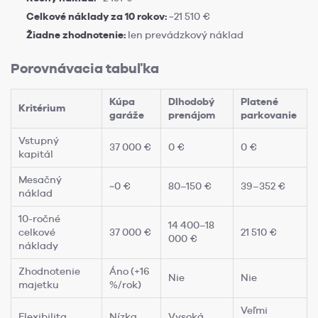
Celkové náklady za 10 rokov:
~21 510 €
Žiadne zhodnotenie:
len prevádzkový náklad
Porovnávacia tabuľka
Kúpa
Dlhodobý
Platené
Kritérium
garáže
prenájom
parkovanie
Vstupný
37 000 €
0 €
0 €
kapitál
Mesačný
~0 €
80–150 €
39–352 €
náklad
10-ročné
14 400–18
celkové
37 000 €
21 510 €
000 €
náklady
Zhodnotenie
Áno (+16
Nie
Nie
majetku
%/rok)
Veľmi
Flexibilita
Nízka
Vysoká