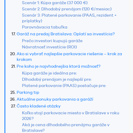
Scenár 1: Kúpa garáže (37 000 €)
Scenár 2: Dlhodobý prenájom (120 €/mesiac)
Scenár 3: Platené parkovanie (PAAS, rezident +
príplatky)
Porovnávacia tabuľka
Garáž na predaj Bratislava: Oplatí sa investícia?
Prečo investori kupujú garáže
Návratnosť investície (ROI)
Ako si vybrať najlepšie parkovacie riešenie – krok za
krokom
Pre koho je najvhodnejšia ktorá možnosť?
Kúpa garáže je ideálna pre:
Dlhodobý prenájom je najlepší pre:
Platené parkovanie (PAAS) postačuje pre:
Parking tip
Aktuálne ponuky parkovania a garáží
Často kladené otázky
Koľko stojí parkovacie miesto v Bratislave v roku
2026?
Aká je cena dlhodobého prenájmu garáže v
Bratislave?