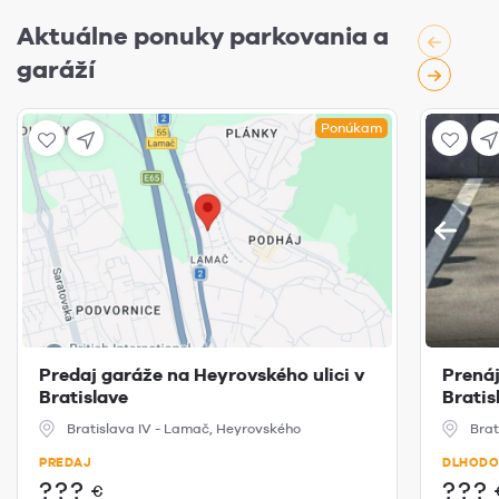
Aktuálne ponuky parkovania a
garáží
Ponúkam
Predaj garáže na Heyrovského ulici v
Prená
Bratislave
Bratis
Bratislava IV - Lamač, Heyrovského
Brat
PREDAJ
DLHODO
???
???
€