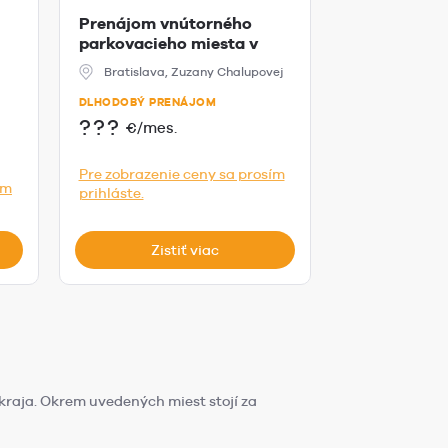
Prenájom vnútorného
Prenájom u
parkovacieho miesta v
garáže 20m
Slnečniciach
na Lužn...
Bratislava, Zuzany Chalupovej
Bratislava, 
DLHODOBÝ PRENÁJOM
DLHODOBÝ PR
???
???
€/mes.
€/mes
Pre zobrazenie ceny sa prosím
Pre zobrazeni
ím
prihláste.
prihláste.
Zistiť viac
Zist
kraja. Okrem uvedených miest stojí za