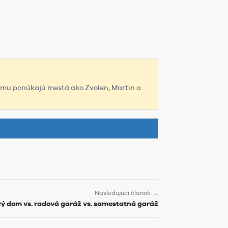
jmu ponúkajú mestá ako Zvolen, Martin a
Nasledujúci článok →
ý dom vs. radová garáž vs. samostatná garáž