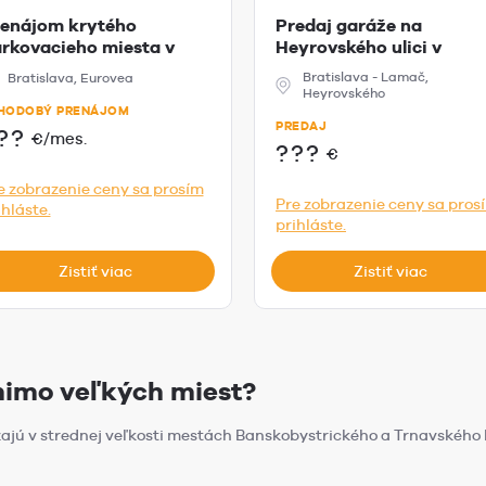
enájom krytého
Predaj garáže na
rkovacieho miesta v
Heyrovského ulici v
rovea Tower
Bratislave
Bratislava - Lamač,
Bratislava, Eurovea
Heyrovského
HODOBÝ PRENÁJOM
PREDAJ
??
€/mes.
???
€
e zobrazenie ceny sa prosím
Pre zobrazenie ceny sa pros
ihláste.
prihláste.
Zistiť viac
Zistiť viac
mimo veľkých miest?
ajú v strednej veľkosti mestách Banskobystrického a Trnavského 