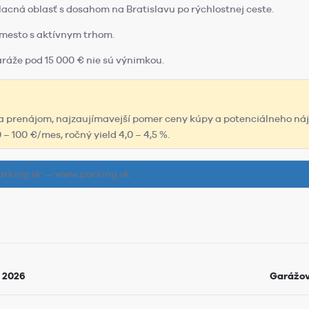
acná oblasť s dosahom na Bratislavu po rýchlostnej ceste.
é mesto s aktívnym trhom.
ráže pod 15 000 € nie sú výnimkou.
na prenájom, najzaujímavejší pomer ceny kúpy a potenciálneho ná
– 100 €/mes, ročný yield 4,0 – 4,5 %.
Parking.sk → www.parking.sk
t 2026
Garážov