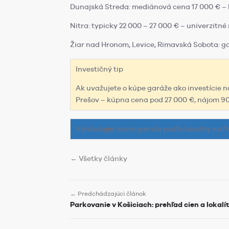
Dunajská Streda: mediánová cena 17 000 € – l
Nitra: typicky 22 000 – 27 000 € – univerzitn
Žiar nad Hronom, Levice, Rimavská Sobota: ga
Investičný tip
Ak uvažujete o kúpe garáže ako investície 
Prešov – kúpna cena pod 27 000 €, nájom 90 
Vyhľadajte lacné garáže podľa lokality na 
← Všetky články
← Predchádzajúci článok
Parkovanie v Košiciach: prehľad cien a lokalí